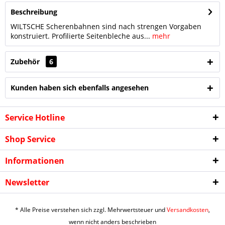
Beschreibung
WILTSCHE Scherenbahnen sind nach strengen Vorgaben
konstruiert. Profilierte Seitenbleche aus...
mehr
Zubehör
6
Kunden haben sich ebenfalls angesehen
Service Hotline
Shop Service
Ich habe die
Datenschutzerklärung
gelesen,
Informationen
verstanden und stimme zu. *
Mit * gekennzeichnete Felder sind Pflichtfelder.
Newsletter
Senden
* Alle Preise verstehen sich zzgl. Mehrwertsteuer und
Versandkosten
,
wenn nicht anders beschrieben