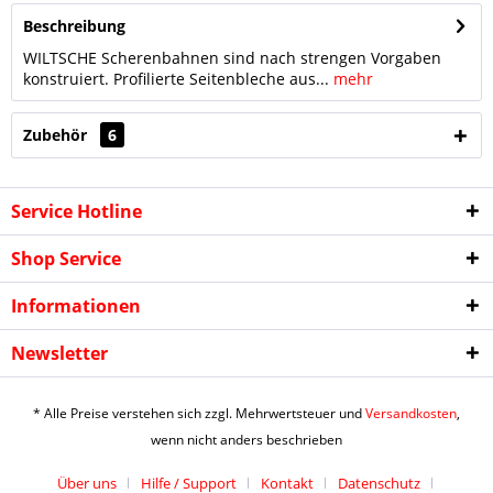
Beschreibung
WILTSCHE Scherenbahnen sind nach strengen Vorgaben
konstruiert. Profilierte Seitenbleche aus...
mehr
Zubehör
6
Service Hotline
Shop Service
Informationen
Ich habe die
Datenschutzerklärung
gelesen,
Newsletter
verstanden und stimme zu. *
Mit * gekennzeichnete Felder sind Pflichtfelder.
* Alle Preise verstehen sich zzgl. Mehrwertsteuer und
Versandkosten
,
Senden
wenn nicht anders beschrieben
Über uns
Hilfe / Support
Kontakt
Datenschutz