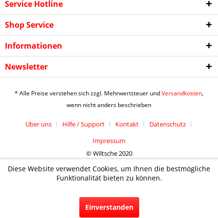
Service Hotline
Shop Service
Informationen
Newsletter
Ich habe die
Datenschutzerklärung
gelesen,
verstanden und stimme zu. *
* Alle Preise verstehen sich zzgl. Mehrwertsteuer und
Versandkosten
,
Mit * gekennzeichnete Felder sind Pflichtfelder.
wenn nicht anders beschrieben
Senden
Über uns
Hilfe / Support
Kontakt
Datenschutz
Impressum
© Wiltsche 2020
Diese Website verwendet Cookies, um Ihnen die bestmögliche
Funktionalität bieten zu können.
Einverstanden